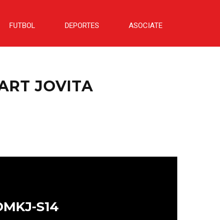
FUTBOL
DEPORTES
ASOCIATE
KART JOVITA
DMKJ-S14