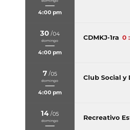
domingo
4:00 pm
30
/
04
CDMKJ-1ra
0 
domingo
4:00 pm
7
/
05
Club Social y
domingo
4:00 pm
14
/
05
Recreativo Es
domingo