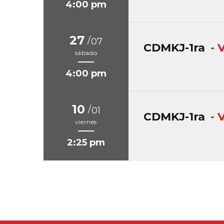
4:00 pm
27
/
07
CDMKJ-1ra
- 
sábado
4:00 pm
10
/
01
CDMKJ-1ra
- 
viernes
2:25 pm