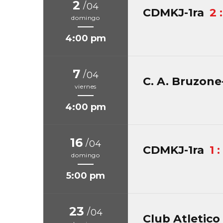
2
/
04
CDMKJ-1ra
2 
domingo
4:00 pm
7
/
04
C. A. Bruzone
viernes
4:00 pm
16
/
04
CDMKJ-1ra
1 :
domingo
5:00 pm
23
/
04
Club Atletico 