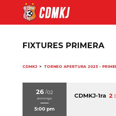
FIXTURES PRIMERA
CDMKJ
>
TORNEO APERTURA 2023 - PRIME
26
/
02
CDMKJ-1ra
2 :
domingo
5:00 pm