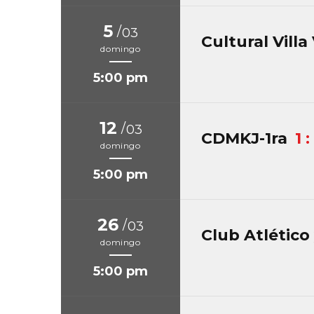
5
/
03
Cultural Villa 
domingo
5:00 pm
12
/
03
CDMKJ-1ra
1 :
domingo
5:00 pm
26
/
03
Club Atlético 
domingo
5:00 pm