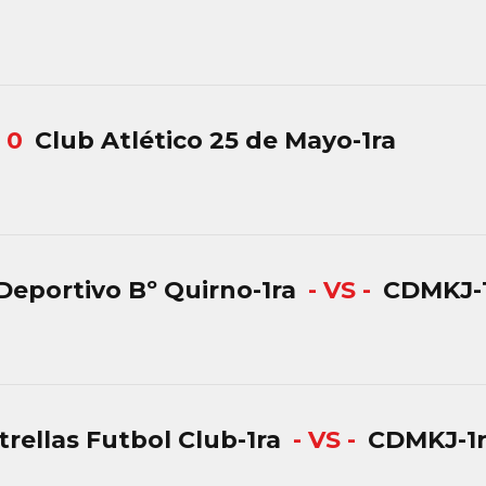
: 0
Club Atlético 25 de Mayo-1ra
 Deportivo Bº Quirno-1ra
- VS -
CDMKJ-
trellas Futbol Club-1ra
- VS -
CDMKJ-1