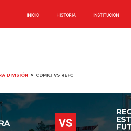
INICIO
HISTORIA
INSTITUCIÓN
RA DIVISIÓN
>
CDMKJ VS REFC
RE
ES
VS
RA
FU