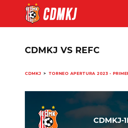
CDMKJ VS REFC
CDMKJ
>
TORNEO APERTURA 2023 - PRIME
CDMKJ-1