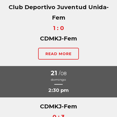
Club Deportivo Juventud Unida-
Fem
1 : 0
CDMKJ-Fem
READ MORE
21
/
08
domingo
2:30 pm
CDMKJ-Fem
0 : 3