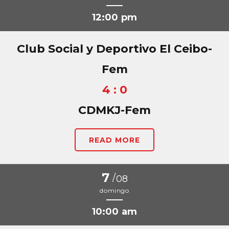
12:00 pm
Club Social y Deportivo El Ceibo-
Fem
4 : 0
CDMKJ-Fem
READ MORE
7
/
08
domingo
10:00 am