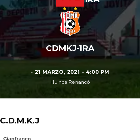
CDMKJ-1RA
- 21 MARZO, 2021 - 4:00 PM
Huinca Renancó
C.D.M.K.J
Gianfranco