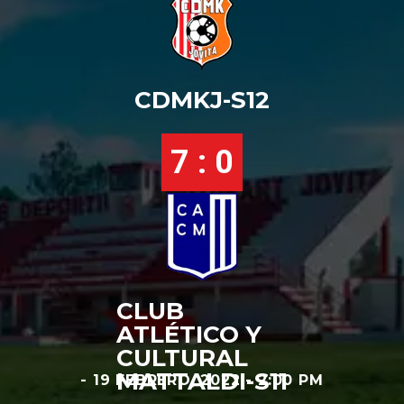
CDMKJ-S12
7 : 0
CLUB
ATLÉTICO Y
CULTURAL
MATTALDI-S11
- 19 FEBRERO, 2022 - 2:00 PM