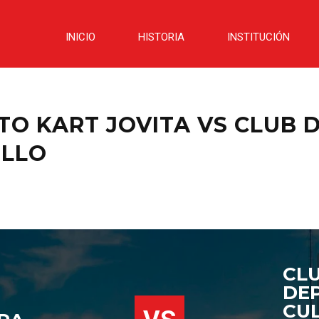
INICIO
HISTORIA
INSTITUCIÓN
O KART JOVITA VS CLUB 
ILLO
CL
DE
CU