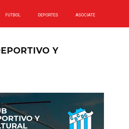
FUTBOL
DEPORTES
ASOCIATE
DEPORTIVO Y
UB
PORTIVO Y
LTURAL