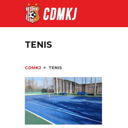
TENIS
CDMKJ
>
TENIS